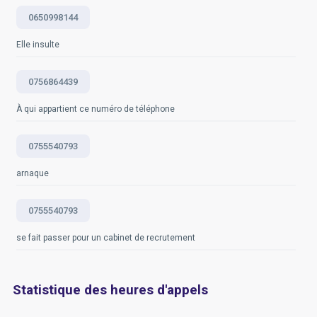
https://www.serviceprovidername.com/help/blocking-
0650998144
numbers
Elle insulte
Questions fréquemment posées
0756864439
À qui appartient ce numéro de téléphone
0755540793
arnaque
0755540793
se fait passer pour un cabinet de recrutement
Statistique des heures d'appels