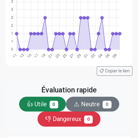
📋 Copier le lien
Évaluation rapide
👍 Utile
⚠️ Neutre
0
0
👎 Dangereux
0