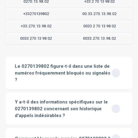
0270.13.98.02
+33 2 70 13 98 02
+33270139802
00.33.270.13.98.02
+33.270.13.98.02
0033 2 70 13 98 02
0033 270 13 98 02
0033.270.13.98.02
Le 0270139802 figure-t-il dans une liste de
numéros fréquemment bloqués ou signalés
?
Pour savoir si le numéro 0270139802 a été
fréquemment bloqué ou signalé, il suffit de se rendre
Y a-t-il des informations spécifiques sur le
sur la page dédiée à ce numéro sur notre site. On y
0270139802 concernant son historique
trouve toutes les informations pertinentes. Nous
d'appels indésirables ?
affichons toutes les plaintes et avis déposés par les
utilisateurs pour ce numéro. Nous avons aussi une
Oui, vous avez des informations disponibles sur le
fonction qui indique les heures les plus actives de ce
0270139802 sur notre site. En tant que plateforme de
numéro, ce qui peut donner une indication sur son