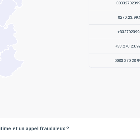
0033270239
0270.23.99.
+332702399
+33.270.23.9
0033 270 23 9
itime et un appel frauduleux ?