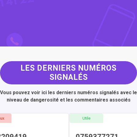
LES DERNIERS NUMÉROS
SIGNALÉS
Vous pouvez voir ici les derniers numéros signalés avec le
niveau de dangerosité et les commentaires associés
x
Utile
209419
0759377271