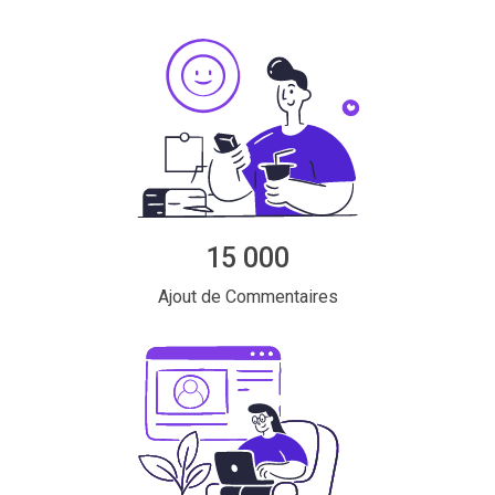
(https://www.internet-signalement.gouv.fr/).
Il est
numéros.
Signalement
: Si vous continuez à recevoir des
crucial de noter
que la prudence est de mise, même si le
appels non sollicités malgré toutes vos précautions, vous
numéro qui apparaît sur l'écran de votre téléphone
pouvez signaler l'appel à l'autorité réglementaire
semble légitime, les arnaqueurs sont capables de usurper
compétente. En France, il s'agit de l'ARCEP
les numéros de téléphone officiels. En somme, la clé est
de rester vigilant, de prendre le temps de vérifier les
Questions fréquemment posées
informations et de toujours signaler les appels suspects.
Questions fréquemment posées
15 000
Ajout de Commentaires