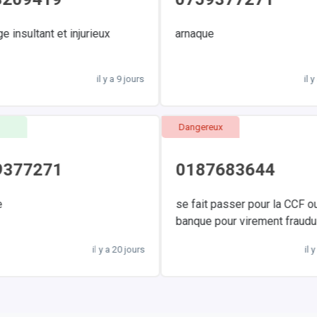
insultant et injurieux
arnaque
il y a 9 jours
il y 
e
Dangereux
9377271
0187683644
ue
se fait passer pour la CCF 
banque pour virement fraudu
il y a 20 jours
il