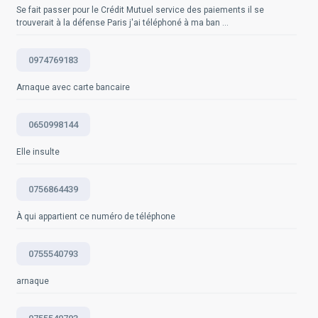
processus peut varier légèrement.
Sources
Se fait passer pour le Crédit Mutuel service des paiements il se
officielles :
Guide de l'utilisateur de l'iPhone, publié par
trouverait à la défense Paris j'ai téléphoné à ma ban ...
Apple : https://support.apple.com/fr-fr/HT201229
0974769183
Questions fréquemment posées
Arnaque avec carte bancaire
0650998144
Elle insulte
0756864439
À qui appartient ce numéro de téléphone
0755540793
arnaque