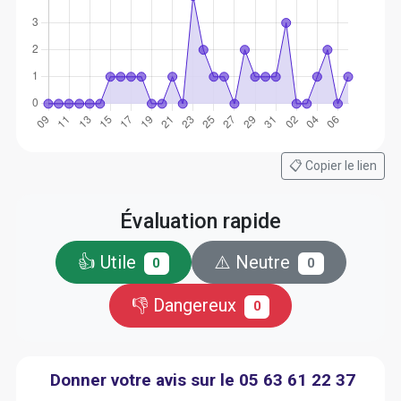
📋 Copier le lien
Évaluation rapide
👍 Utile
⚠️ Neutre
0
0
👎 Dangereux
0
Donner votre avis sur le 05 63 61 22 37