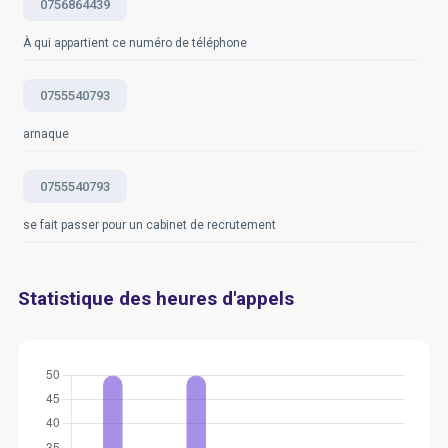
https://www.crazyegg.com/blog/guides/website-
0756864439
traffic-analytics
À qui appartient ce numéro de téléphone
Questions fréquemment posées
0755540793
arnaque
0755540793
se fait passer pour un cabinet de recrutement
Statistique des heures d'appels