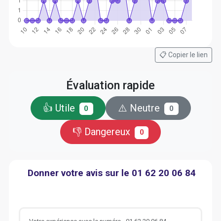
📋 Copier le lien
Évaluation rapide
👍 Utile
⚠️ Neutre
0
0
👎 Dangereux
0
Donner votre avis sur le 01 62 20 06 84