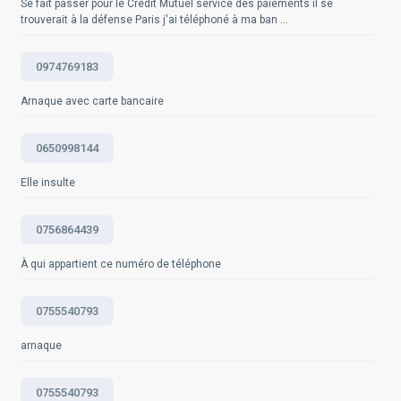
peuvent vous donner plus de détails sur les
liste d'opposition au démarchage téléphonique
Se fait passer pour le Crédit Mutuel service des paiements il se
trouverait à la défense Paris j'ai téléphoné à ma ban ...
Questions fréquemment posées
réglementations en vigueur concernant les appels
robotisés et le démarchage téléphonique manuel en
Questions fréquemment posées
France.
0974769183
Arnaque avec carte bancaire
Questions fréquemment posées
0650998144
Elle insulte
0756864439
À qui appartient ce numéro de téléphone
0755540793
arnaque
0755540793