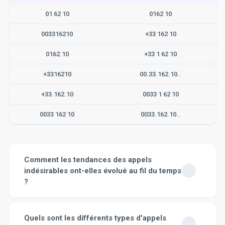
01 62 10
0162 10
003316210
+33 162 10
0162.10
+33 1 62 10
+3316210
00.33.162.10..
+33.162.10
0033 1 62 10
0033 162 10
0033.162.10..
Comment les tendances des appels
indésirables ont-elles évolué au fil du temps
?
Au cours des dernières années, le nombre d'appels
indésirables a considérablement augmenté. Cela est en
Quels sont les différents types d'appels
grande partie dû à l'augmentation de la technologie qui