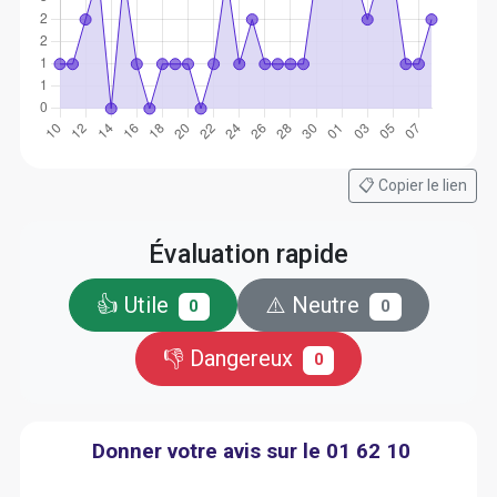
📋 Copier le lien
Évaluation rapide
👍 Utile
⚠️ Neutre
0
0
👎 Dangereux
0
Donner votre avis sur le 01 62 10