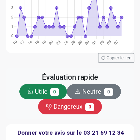
📋 Copier le lien
Évaluation rapide
👍 Utile
⚠️ Neutre
0
0
👎 Dangereux
0
Donner votre avis sur le 03 21 69 12 34