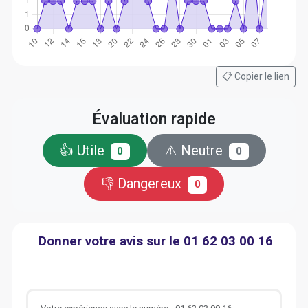
📋 Copier le lien
Évaluation rapide
👍 Utile
⚠️ Neutre
0
0
👎 Dangereux
0
Donner votre avis sur le 01 62 03 00 16