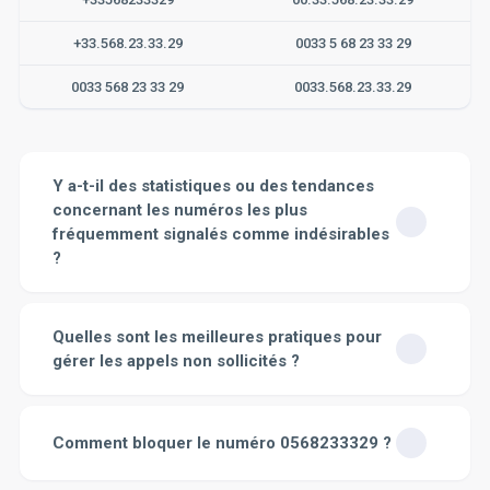
+33.568.23.33.29
0033 5 68 23 33 29
0033 568 23 33 29
0033.568.23.33.29
Y a-t-il des statistiques ou des tendances
concernant les numéros les plus
fréquemment signalés comme indésirables
?
En effet, certaines études statistiques soulignent des
tendances dans les numéros les plus fréquemment
Quelles sont les meilleures pratiques pour
signalés comme indésirables. La tendance générale est
gérer les appels non sollicités ?
que les numéros commençant par certaines séries de
chiffres, comme les 089 ou 097, sont souvent
Les appels non sollicités peuvent être encombrants et
considérés comme suspectes. Ces numéros sont
souvent indésirables. Voici quelques meilleures
généralement liés à des services surtaxés, des
Comment bloquer le numéro 0568233329 ?
pratiques pour gérer ce type d'appels :
Enregistrement
arnaques ou des démarchages commerciaux abusifs.
sur la liste d'opposition
: S'inscrire sur une liste
Dans le détail, les numéros commençant par 09 sont