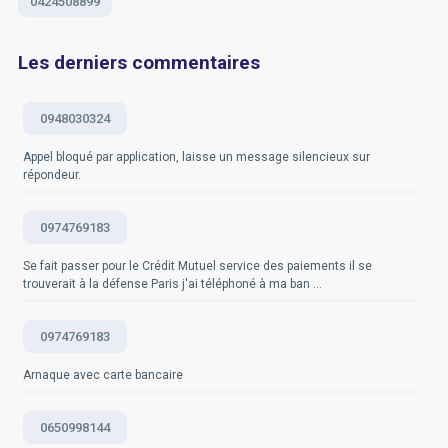
0424508899
Questions fréquemment posées
un message texte au numéro inconnu pour demander à
qui il appartient. Toutefois, soyez prudent et ne
divulguez jamais d'informations personnelles sensibles.
Les derniers commentaires
La prudence est de mise
lorsque l'on traite avec des
numéros inconnus et il est toujours préférable d'être
0948030324
sûr avant de rappeler. Si vous êtes régulièrement
importuné par des appels de numéros inconnus,
Appel bloqué par application, laisse un message silencieux sur
pensez à utiliser un service de blocage d'appels ou à
répondeur.
signaler les numéros à votre fournisseur de services
téléphoniques. Source : https://www.service-
public.fr/particuliers/vosdroits/F33267
0974769183
Se fait passer pour le Crédit Mutuel service des paiements il se
Questions fréquemment posées
trouverait à la défense Paris j'ai téléphoné à ma ban ...
0974769183
Arnaque avec carte bancaire
0650998144