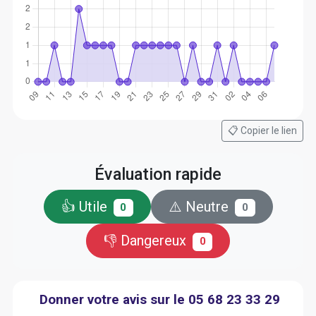
📋 Copier le lien
Évaluation rapide
👍 Utile
⚠️ Neutre
0
0
👎 Dangereux
0
Donner votre avis sur le 05 68 23 33 29