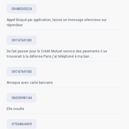
d'envoyer des messages préenregistrés non sollicités
0948030324
sans le consentement écrit de l'utilisateur. Il existe
également le National Do Not Call Registry, où les
Appel bloqué par application, laisse un message silencieux sur
consommateurs peuvent s'inscrire pour ne pas recevoir
répondeur.
d'appels de démarchage. Les contrevenants à ces
réglementations peuvent se voir infliger de lourdes
amendes. Par exemple, sous le RGPD, les entreprises
0974769183
qui enfreignent les lois sur le consentement peuvent
être condamnées à des amendes pouvant atteindre 20
Se fait passer pour le Crédit Mutuel service des paiements il se
trouverait à la défense Paris j'ai téléphoné à ma ban ...
millions d'euros ou 4% de leur chiffre d'affaires annuel
global, le montant le plus élevé étant retenu. Il faut
noter que les lois réglementant les appels automatisés
0974769183
varient d'un pays à l'autre. Ainsi, il est recommandé de
consulter les lois locales pour comprendre comment
Arnaque avec carte bancaire
elles s'appliquent.
0650998144
Questions fréquemment posées
Elle insulte
0756864439