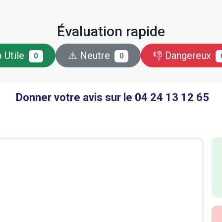
Évaluation rapide
 Utile
⚠️ Neutre
👎 Dangereux
0
0
Donner votre avis sur le 04 24 13 12 65