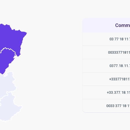
Commen
03 77 18 11 
0033377181
0377.18.11.
+333771811
+33.377.18.1
0033 377 18 1