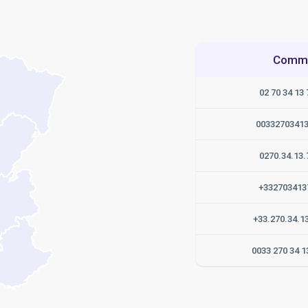
Commen
02 70 34 13 
0033270341
0270.34.13.
+332703413
+33.270.34.1
0033 270 34 1