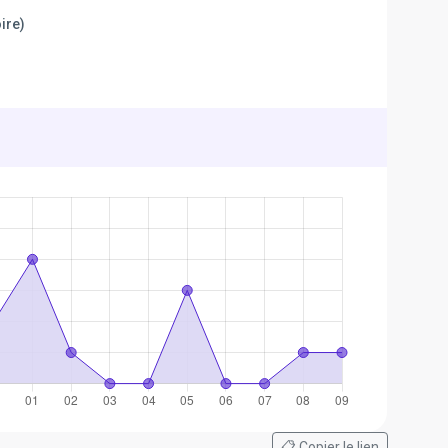
ire)
📋 Copier le lien