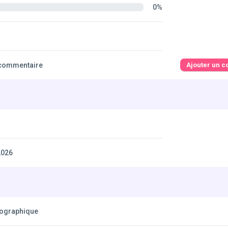
0%
commentaire
Ajouter un 
2026
éographique