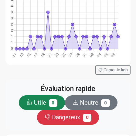
📋 Copier le lien
Évaluation rapide
👍 Utile
⚠️ Neutre
0
0
👎 Dangereux
0