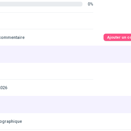
0%
commentaire
Ajouter un 
2026
éographique