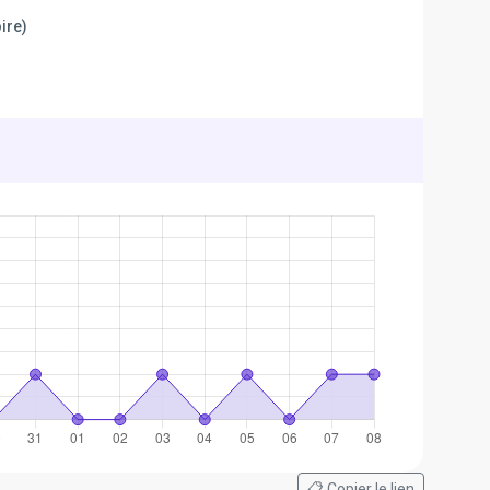
ire)
📋 Copier le lien