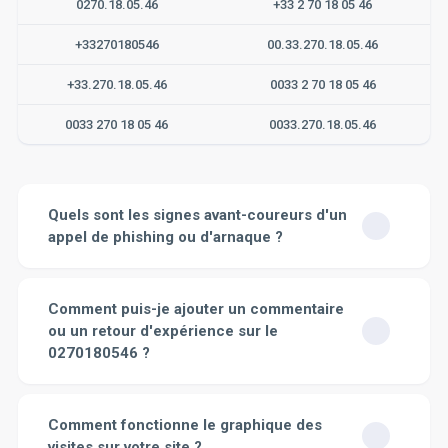
0270.18.05.46
+33 2 70 18 05 46
+33270180546
00.33.270.18.05.46
+33.270.18.05.46
0033 2 70 18 05 46
0033 270 18 05 46
0033.270.18.05.46
Quels sont les signes avant-coureurs d'un
appel de phishing ou d'arnaque ?
Il existe plusieurs signes avant-coureurs qui peuvent
vous aider à identifier un appel de phishing ou une
Comment puis-je ajouter un commentaire
arnaque.
1. L'appelant est inconnu
: Si vous ne
ou un retour d'expérience sur le
connaissez pas le numéro qui vous appelle, il peut s'agir
0270180546 ?
d'une tentative de phishing. Il est toujours préférable de
ne pas répondre à ces appels.
2. L'appelant demande
Pour ajouter un commentaire ou un retour d'expérience
des informations personnelles
: Si quelqu'un vous
sur le 0270180546, vous devez d'abord localiser cet
Comment fonctionne le graphique des
demande des informations personnelles par téléphone,
élément. Si c'est un produit ou un service, alors sur le
comme votre numéro de sécurité sociale, vos
visites sur votre site ?