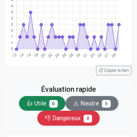
📋 Copier le lien
Évaluation rapide
👍 Utile
⚠️ Neutre
0
0
👎 Dangereux
0