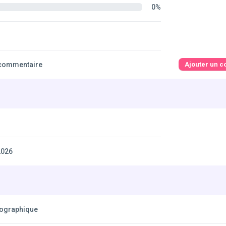
0%
commentaire
Ajouter un 
2026
éographique