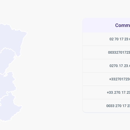
Commen
02 70 17 23 
0033270172
0270.17.23.
+332701723
+33.270.17.2
0033 270 17 2