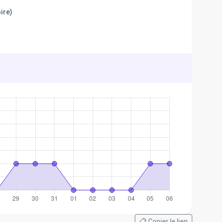
ire)
📋 Copier le lien