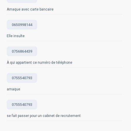
vérifier les informations et de toujours signaler les
appels suspects.
Arnaque avec carte bancaire
Questions fréquemment posées
0650998144
Elle insulte
0756864439
À qui appartient ce numéro de téléphone
0755540793
arnaque
0755540793
se fait passer pour un cabinet de recrutement