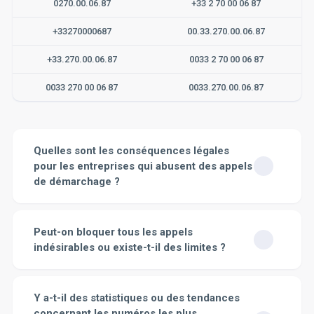
0270.00.06.87
+33 2 70 00 06 87
+33270000687
00.33.270.00.06.87
+33.270.00.06.87
0033 2 70 00 06 87
0033 270 00 06 87
0033.270.00.06.87
Quelles sont les conséquences légales
pour les entreprises qui abusent des appels
de démarchage ?
Les conséquences légales pour les entreprises qui
abusent des appels de démarchage peuvent être
Peut-on bloquer tous les appels
sévères. Tout d'abord, les entreprises qui ne respectent
indésirables ou existe-t-il des limites ?
pas les règles encadrant le démarchage téléphonique
peuvent se voir infliger des amendes pouvant aller
Il est tout à fait possible de bloquer une bonne partie
jusqu'à 375 000 euros pour une personne morale selon
des appels indésirables. Grâce à diverses
Y a-t-il des statistiques ou des tendances
l’article L247-2 du Code de l’Action Sociale et des
fonctionnalités disponibles sur la plupart des
concernant les numéros les plus
Familles.
En plus de l'amende financière
, ces