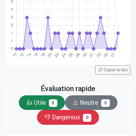
📋 Copier le lien
Évaluation rapide
👍 Utile
⚠️ Neutre
0
0
👎 Dangereux
0