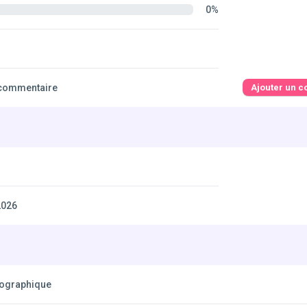
0%
commentaire
Ajouter un 
2026
éographique