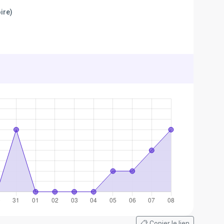
ire)
📋 Copier le lien