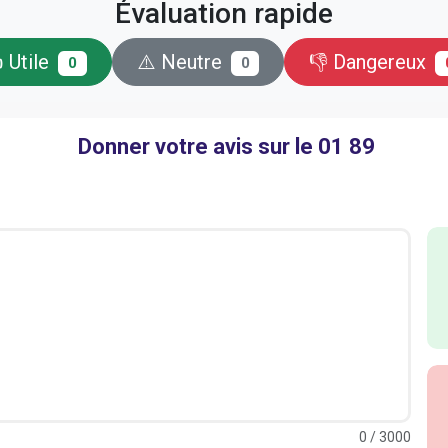
Évaluation rapide
 Utile
⚠️ Neutre
👎 Dangereux
0
0
Donner votre avis sur le 01 89
0
/ 3000