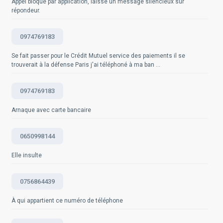
Appel bloqué par application, laisse un message silencieux sur
non sollicités malgré toutes vos précautions, vous
personnelles et si un appel vous semble suspect,
traffic-analytics
répondeur.
pouvez signaler l'appel à l'autorité réglementaire
raccrochez et vérifiez-en l'origine.
compétente. En France, il s'agit de l'ARCEP
Questions fréquemment posées
0974769183
Questions fréquemment posées
Questions fréquemment posées
Se fait passer pour le Crédit Mutuel service des paiements il se
trouverait à la défense Paris j'ai téléphoné à ma ban ...
0974769183
Arnaque avec carte bancaire
0650998144
Elle insulte
0756864439
À qui appartient ce numéro de téléphone