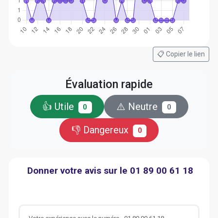
📋 Copier le lien
Évaluation rapide
👍 Utile
⚠️ Neutre
0
0
👎 Dangereux
0
Donner votre avis sur le 01 89 00 61 18