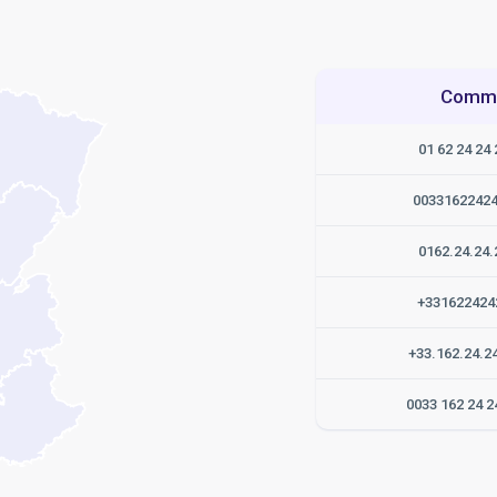
Commen
01 62 24 24 
0033162242
0162.24.24.
+331622424
+33.162.24.2
0033 162 24 2