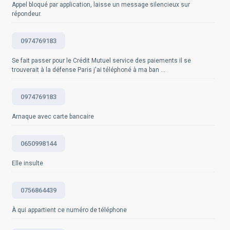
Appel bloqué par application, laisse un message silencieux sur
https://support.google.com/android/answer/9450820?
répondeur.
hl=fr - Site officiel d'Android :
Questions fréquemment posées
https://www.android.com/intl/fr_fr/
0974769183
Questions fréquemment posées
Se fait passer pour le Crédit Mutuel service des paiements il se
trouverait à la défense Paris j'ai téléphoné à ma ban ...
0974769183
Arnaque avec carte bancaire
0650998144
Elle insulte
0756864439
À qui appartient ce numéro de téléphone