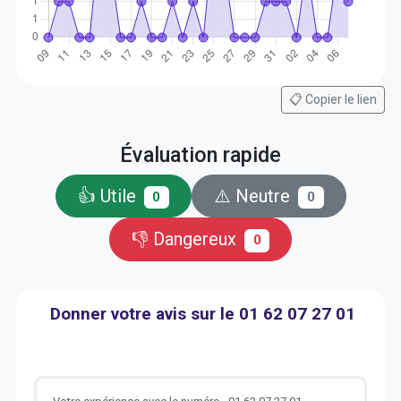
📋 Copier le lien
Évaluation rapide
👍 Utile
⚠️ Neutre
0
0
👎 Dangereux
0
Donner votre avis sur le 01 62 07 27 01