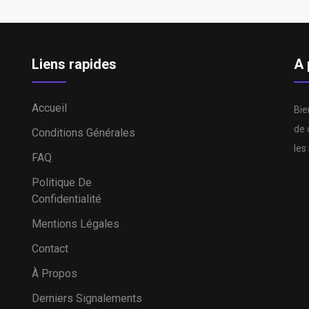
Liens rapides
A 
Accueil
Bie
de 
Conditions Générales
les
FAQ
Politique De
Confidentialité
Mentions Légales
Contact
À Propos
Derniers Signalements