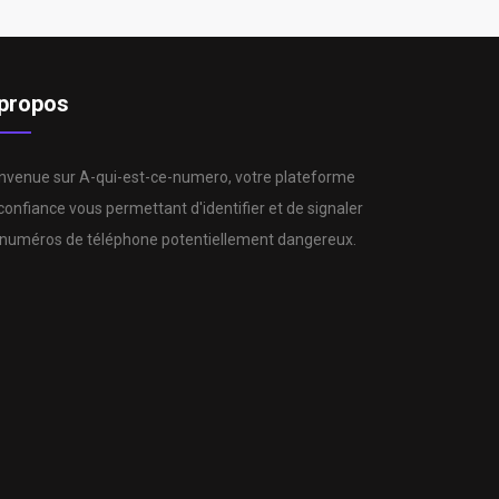
propos
nvenue sur A-qui-est-ce-numero, votre plateforme
confiance vous permettant d'identifier et de signaler
 numéros de téléphone potentiellement dangereux.