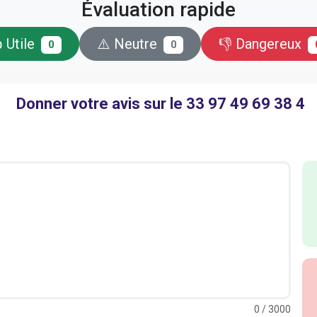
Évaluation rapide
 Utile
⚠️ Neutre
👎 Dangereux
0
0
Donner votre avis sur le 33 97 49 69 38 4
0
/ 3000