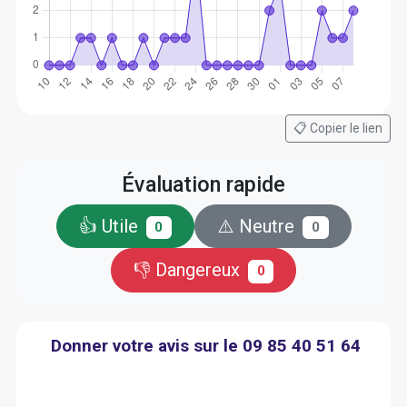
📋 Copier le lien
Évaluation rapide
👍 Utile
⚠️ Neutre
0
0
👎 Dangereux
0
Donner votre avis sur le 09 85 40 51 64