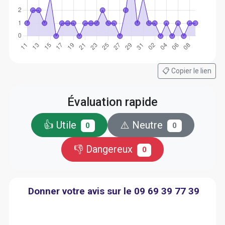
📋 Copier le lien
Évaluation rapide
👍 Utile
⚠️ Neutre
0
0
👎 Dangereux
0
Donner votre avis sur le 09 69 39 77 39