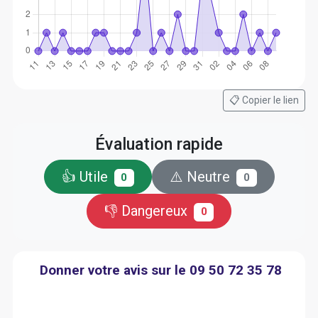
📋 Copier le lien
Évaluation rapide
👍 Utile
⚠️ Neutre
0
0
👎 Dangereux
0
Donner votre avis sur le 09 50 72 35 78