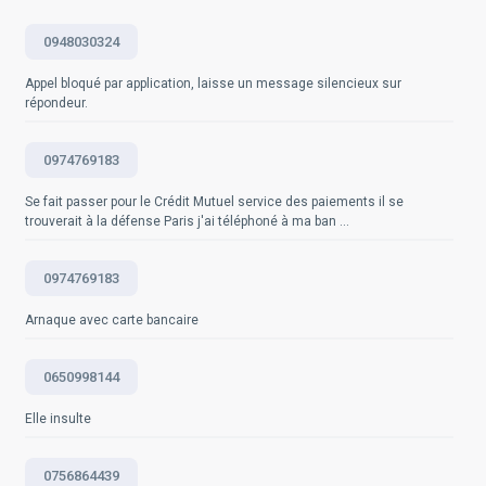
arnaques connues. Vous pouvez aussi contacter
directement l'entreprise que l'appelant prétend
Questions fréquemment posées
0948030324
Questions fréquemment posées
représenter pour confirmer l'appel. Enfin, ne divulguez
jamais d'informations sensibles par téléphone à moins
Appel bloqué par application, laisse un message silencieux sur
d'être absolument sûr de l'identité de votre
répondeur.
interlocuteur. Si vous pensez avoir été victime d'une
arnaque, contactez immédiatement votre banque et
0974769183
déposez une plainte auprès de la police. Source
officielle:
site internet de la police nationale
ou de la
Se fait passer pour le Crédit Mutuel service des paiements il se
gendarmerie de votre pays.
trouverait à la défense Paris j'ai téléphoné à ma ban ...
Questions fréquemment posées
0974769183
Arnaque avec carte bancaire
0650998144
Elle insulte
0756864439