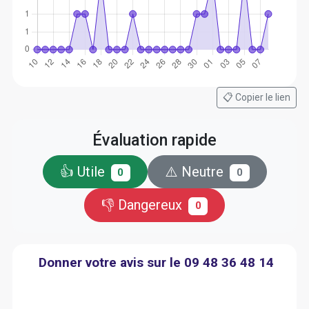
📋 Copier le lien
Évaluation rapide
👍 Utile
⚠️ Neutre
0
0
👎 Dangereux
0
Donner votre avis sur le 09 48 36 48 14