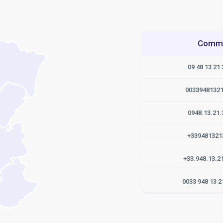
Commen
09 48 13 21 
0033948132
0948.13.21.
+339481321
+33.948.13.2
0033 948 13 2