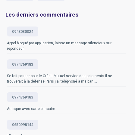
Consumer Union sur le harcèlement téléphonique.
Questions fréquemment posées
Les derniers commentaires
Questions fréquemment posées
0948030324
Appel bloqué par application, laisse un message silencieux sur
répondeur.
0974769183
Se fait passer pour le Crédit Mutuel service des paiements il se
trouverait à la défense Paris j'ai téléphoné à ma ban ...
0974769183
Arnaque avec carte bancaire
0650998144