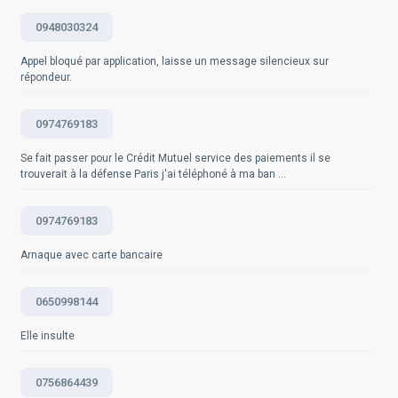
de Bloctel : www.bloctel.gouv.fr - site officiel de l'Arcep :
Questions fréquemment posées
Support -
Questions fréquemment posées
0948030324
www.arcep.fr Ces efforts combinés des autorités et
https://www.samsung.com/fr/support/mobile-
des opérateurs téléphoniques visent à protéger les
devices/comment-bloquer-des-numeros-indesirables/
Appel bloqué par application, laisse un message silencieux sur
consommateurs contre les appels indésirables et à
ServiceProviderName -
répondeur.
sanctionner ceux qui contreviennent aux
https://www.serviceprovidername.com/help/blocking-
réglementations en vigueur.
numbers
0974769183
Questions fréquemment posées
Questions fréquemment posées
Se fait passer pour le Crédit Mutuel service des paiements il se
trouverait à la défense Paris j'ai téléphoné à ma ban ...
0974769183
Arnaque avec carte bancaire
0650998144
Elle insulte
0756864439