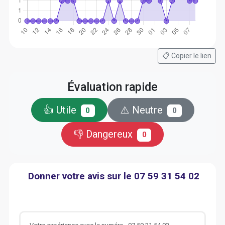
📋 Copier le lien
Évaluation rapide
👍 Utile
⚠️ Neutre
0
0
👎 Dangereux
0
Donner votre avis sur le 07 59 31 54 02