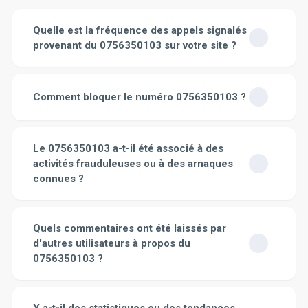
Quelle est la fréquence des appels signalés
provenant du 0756350103 sur votre site ?
Nous surveillons et enregistrons constamment l'activité
de tous les numéros de téléphone qui nous sont
Comment bloquer le numéro 0756350103 ?
signalés. Pour le numéro 0756350103, la fréquence des
appels signalés est mise à jour en temps réel. Vous
Pour bloquer le numéro 0756350103 sur votre
pourrez retrouver ces informations en consultant la
téléphone, voici les étapes à suivre : 1. Ouvrez
page dédiée au numéro 0756350103. Nous indiquons
Le 0756350103 a-t-il été associé à des
l'application "Téléphone" ou "Contacts" de votre
non seulement la fréquence des appels enregistrés
activités frauduleuses ou à des arnaques
terminal mobile. 2. Cherchez le numéro [numéro] dans
mais aussi le niveau de dangerosité de ce numéro basé
connues ?
votre historique d'appels ou dans votre liste de
sur les rapports des utilisateurs.
N'hésitez pas à
contacts. 3. Une fois que vous avez trouvé le numéro,
consulter régulièrement cette page pour vous tenir
Pour obtenir des informations sur le 0756350103, il
appuyez dessus pour accéder aux détails de l'appel. 4.
informé des derniers signalements
. Il est crucial pour
vous faudrait consulter notre site. Celui-ci est dédié aux
Quels commentaires ont été laissés par
Repérez le symbole "i" ou "information" et touchez-le. 5.
nous de vous fournir des informations précises et à jour
recherches sur les numéros de téléphone et offre une
Faites défiler vers le bas jusqu'à atteindre l'option
d'autres utilisateurs à propos du
qui peuvent vous aider à vous protéger contre
variété d'informations importantes. Avec notre suivi
"Bloquer ce numéro de téléphone" ou une formulation
0756350103 ?
d'éventuels appels intempestifs. Grâce à la contribution
actif, nous faisons tout notre possible pour vous fournir
similaire. 6. Appuyez dessus et confirmez votre choix.
active de notre communauté d'utilisateurs, nous
les ultimes informations disponibles concernant le
Attention
: l'interface peut varier en fonction du modèle
Les commentaires des utilisateurs à propos du
sommes en mesure de fournir des informations
0756350103. Nous collectons également des
et du système d'exploitation de votre téléphone. Si vous
0756350103
se trouvent sur la page dédiée à ce
détaillées et actualisées sur les numéros de téléphone
Y a-t-il des statistiques ou des tendances
commentaires des utilisateurs sur chaque numéro,