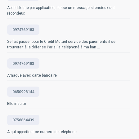
Questions fréquemment posées
importuné par des appels de numéros inconnus,
notamment en vous inscrivant sur une liste
Appel bloqué par application, laisse un message silencieux sur
pensez à utiliser un service de blocage d'appels ou à
d'opposition, en bloquant des numéros spécifiques ou
répondeur.
signaler les numéros à votre fournisseur de services
en utilisant une application de blocage d'appels.
téléphoniques. Source : https://www.service-
public.fr/particuliers/vosdroits/F33267
0974769183
Questions fréquemment posées
Se fait passer pour le Crédit Mutuel service des paiements il se
Questions fréquemment posées
trouverait à la défense Paris j'ai téléphoné à ma ban ...
0974769183
Arnaque avec carte bancaire
0650998144
Elle insulte
0756864439
À qui appartient ce numéro de téléphone