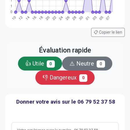
📋 Copier le lien
Évaluation rapide
👍 Utile
⚠️ Neutre
0
0
👎 Dangereux
0
Donner votre avis sur le 06 79 52 37 58