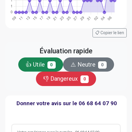
📋 Copier le lien
Évaluation rapide
👍 Utile
⚠️ Neutre
0
0
👎 Dangereux
0
Donner votre avis sur le 06 68 64 07 90