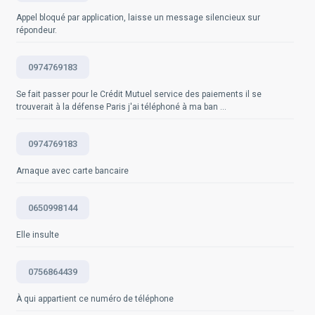
déposez une plainte auprès de la police. Source
prendre en compte dans son évaluation. En cas de
Appel bloqué par application, laisse un message silencieux sur
officielle:
doute, il est toujours préférable de ne pas répondre et
site internet de la police nationale
ou de la
répondeur.
gendarmerie de votre pays.
de signaler le numéro sur le site, afin d'aider à enrichir
notre base de données et à protéger d'autres
utilisateurs potentiels.
0974769183
Questions fréquemment posées
Se fait passer pour le Crédit Mutuel service des paiements il se
Questions fréquemment posées
trouverait à la défense Paris j'ai téléphoné à ma ban ...
0974769183
Arnaque avec carte bancaire
0650998144
Elle insulte
0756864439
À qui appartient ce numéro de téléphone