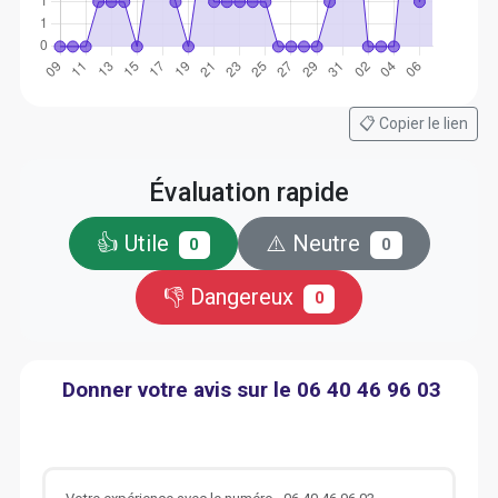
📋 Copier le lien
Évaluation rapide
👍 Utile
⚠️ Neutre
0
0
👎 Dangereux
0
Donner votre avis sur le 06 40 46 96 03