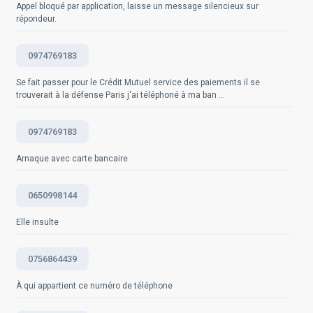
hl=fr - Site officiel d'Android :
Appel bloqué par application, laisse un message silencieux sur
https://www.android.com/intl/fr_fr/
répondeur.
Questions fréquemment posées
0974769183
Se fait passer pour le Crédit Mutuel service des paiements il se
trouverait à la défense Paris j'ai téléphoné à ma ban ...
0974769183
Arnaque avec carte bancaire
0650998144
Elle insulte
0756864439
À qui appartient ce numéro de téléphone