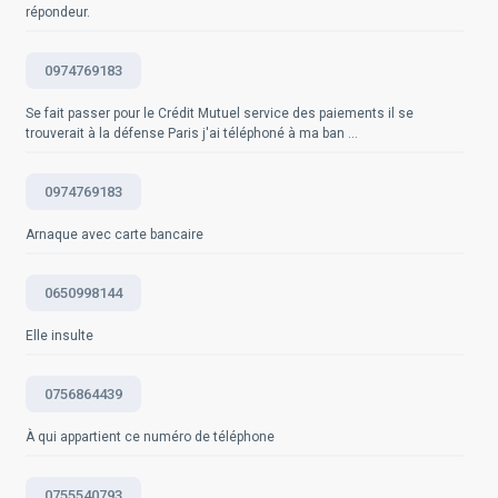
Bloctel, le site officiel du registre d'opposition à la
répondeur.
Questions fréquemment posées
prospection téléphonique.
Questions fréquemment posées
0974769183
Questions fréquemment posées
Se fait passer pour le Crédit Mutuel service des paiements il se
trouverait à la défense Paris j'ai téléphoné à ma ban ...
0974769183
Arnaque avec carte bancaire
0650998144
Elle insulte
0756864439
À qui appartient ce numéro de téléphone
0755540793