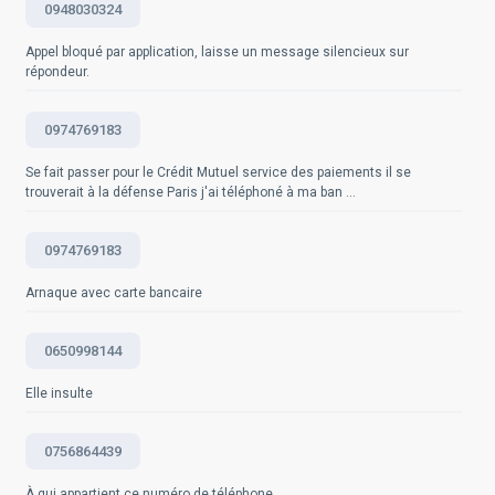
0948030324
vous être inscrit sur Bloctel, ou si l'appelant ne respecte
Questions fréquemment posées
pas vos autres droits, vous avez le droit de déposer une
Appel bloqué par application, laisse un message silencieux sur
réclamation auprès de la Direction Générale de la
répondeur.
Concurrence, de la Consommation et de la Répression
des Fraudes (DGCCRF). A noter qu'en cas de
manquement à ces règles, les entreprises peuvent être
0974769183
sanctionnées par la DGCCRF. Pour plus d'informations
sur Bloctel, vous pouvez consulter le site officiel:
Se fait passer pour le Crédit Mutuel service des paiements il se
trouverait à la défense Paris j'ai téléphoné à ma ban ...
https://www.bloctel.gouv.fr/
0974769183
Questions fréquemment posées
Arnaque avec carte bancaire
0650998144
Elle insulte
0756864439
À qui appartient ce numéro de téléphone