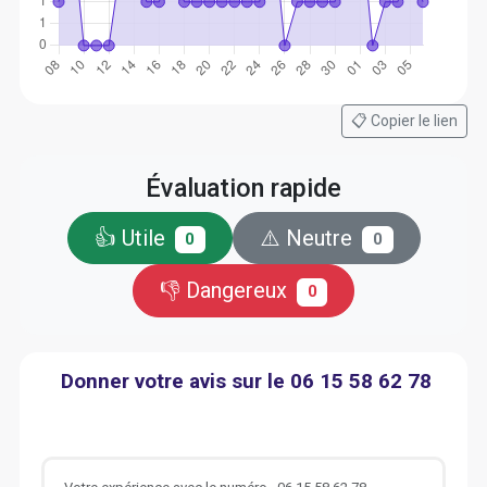
📋 Copier le lien
Évaluation rapide
👍 Utile
⚠️ Neutre
0
0
👎 Dangereux
0
Donner votre avis sur le 06 15 58 62 78