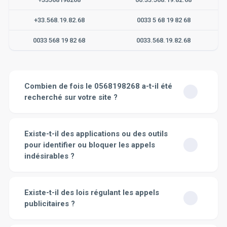
+33.568.19.82.68
0033 5 68 19 82 68
0033 568 19 82 68
0033.568.19.82.68
Combien de fois le 0568198268 a-t-il été
recherché sur votre site ?
Le nombre de fois où le numéro 0568198268 a été
recherché sur notre site est de 226 fois.
Existe-t-il des applications ou des outils
pour identifier ou bloquer les appels
Questions fréquemment posées
indésirables ?
Bien sûr, il existe toute une série d'applications et
d'outils conçus spécifiquement pour aider à identifier et
Existe-t-il des lois régulant les appels
à bloquer les appels indésirables. Par exemple, des
publicitaires ?
applications comme
Truecaller
,
Hiya
et
Nomorobo
sont très populaires pour cette tâche. Ces applications
Oui, en effet, il existe des lois qui régulent les appels