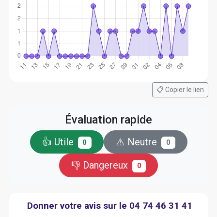
📋 Copier le lien
Évaluation rapide
👍 Utile
⚠️ Neutre
0
0
👎 Dangereux
0
Donner votre avis sur le 04 74 46 31 41