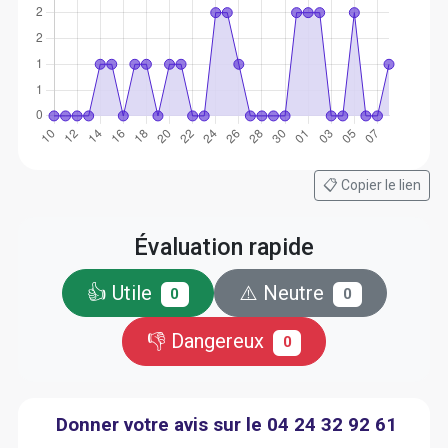
📋 Copier le lien
Évaluation rapide
👍 Utile
⚠️ Neutre
0
0
👎 Dangereux
0
Donner votre avis sur le 04 24 32 92 61