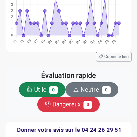
📋 Copier le lien
Évaluation rapide
👍 Utile
⚠️ Neutre
0
0
👎 Dangereux
0
Donner votre avis sur le 04 24 26 29 51