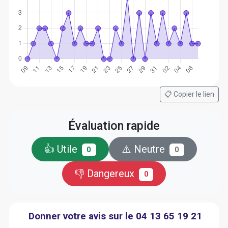
📋 Copier le lien
Évaluation rapide
👍 Utile
⚠️ Neutre
0
0
👎 Dangereux
0
Donner votre avis sur le 04 13 65 19 21