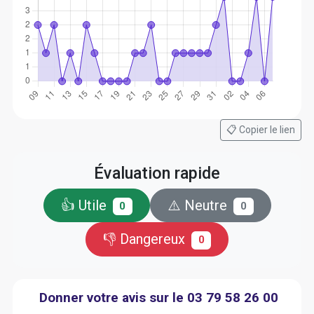
📋 Copier le lien
Évaluation rapide
👍 Utile
⚠️ Neutre
0
0
👎 Dangereux
0
Donner votre avis sur le 03 79 58 26 00