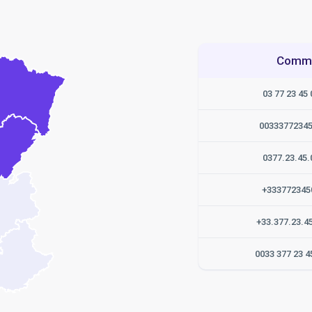
Commen
03 77 23 45 
0033377234
0377.23.45.
+333772345
+33.377.23.4
0033 377 23 4