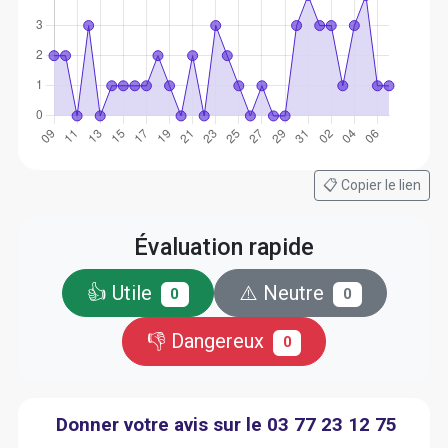
📋 Copier le lien
Évaluation rapide
👍 Utile
⚠️ Neutre
0
0
👎 Dangereux
0
Donner votre avis sur le 03 77 23 12 75